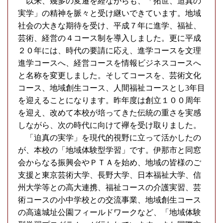
以来、幾多の変遷を経ながらも、「拓世、迫真の
実学」の精神を脈々と受け継いできています。地域
社会の大きな期待を受け、平成７年に進学、福祉、
芸術、経営の４コース制を導入しました。更に平成
２０年には、時代の要請に応え、進学コースを文理
進学コースへ、経営コースを情報ビジネスコースへ
と名称を変更しました。そしてコースを、芸術文化
コース、地域創生コース、人間福祉コースとし3年目
を迎えることになります。昨年度は創立１００周年
を迎え、改めて本校が培ってきた伝統の重さを実感
しながら、次の時代に向けて襷を受け取りました。
「迫真の実学」を現代的視野に立って活かしたの
が、本校の「地域体験型学習」です。伊那市と同窓
会からなる振興会やＰＴＡを始め、地域の皆様のご
支援と東京芸術大学、長野大学、日本福祉大学、信
州大学等との高大連携、福祉コースの介護実習、芸
術コースの小中学校との交流事業、地域創生コース
の高遠城址公園フィールドワークなど、「地域体験